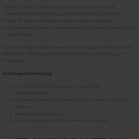
Natürlich sind wir ein Freestyle Verein, allerdings möchten wir das
Snowboarden und die Entwicklung der Kids individuell und ganzheitlich
fördern. Wir geben unser Bestes, jedes Kind auf dem jeweiligen
Leistungsstand abzuholen um eine bestmögliche und Individuelle Entwicklung
zu gewährleisten.
Einer der wichtigsten Aspekte unserer Arbeit ist ein gutes Verhältnis mit den
Athleten aber natürlich auch mit den Eltern, Offenheit und bestmögliche
Transparenz.
Grundlegende Zielsetzung
Erlernen und Perfektionierung aller Grundlegenden
Snowboardtechniken
Persönlichkeitsentwicklung, Entwicklung von Teamgeist Umgang mit
Gefahren
Umgang mit Leistungsdruck
Entwicklung zum ganzheitlichen Freestyle Snowboarder