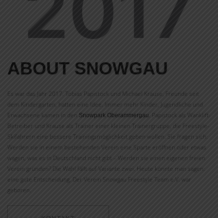
2017
ABOUT SNOWGAU
Es war das Jahr 2017. Tobias Papistock und Michael Krause, Freunde seit
dem Kindergarten, hatten eine Idee. Immer mehr Kinder, Jugendliche und
Erwachsene kamen in den
. Papistock als Wanklift-
Snowpark Oberammergau
Betreiber und Krause als Trainer einer kleinen Trainergruppe, die Freestyle-
Skifahrern eine bessere Trainingsmöglichkeit geben wollen. Sie fragen sich:
Werden sie in einem bestehenden Verein eine Sparte eröffnen oder etwas
wagen, was es in Deutschland nicht gibt – Werden sie einen eigenen freien
Verein gründen? Die Wahl fällt auf Variante zwei. Heute könnte man sagen:
eine gute Entscheidung. Der Verein Snowgau Freestyle Team e.V. war
geboren.