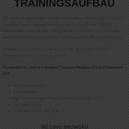
TRAININGSAUFBAU
Wir stehen in regelmäßigem Kontakt mit Snowboard Bayern und Snowboard
Germany. Unsere Trainings Konzeption wurde mit Hilfe des SNBGER
Nachwuchskonzept und deren Rahmenkonzeption erstellt und wird stetig
weiterentwickelt. Deshalb bieten wir On Snow als auch Off Snow Training an.
Detaillierte Infos können erfragt werden oder ggf. aus der SNBGER
Rahmenkonzeption entnommen werden.
Grundsätzlich wird in 2 Gruppen Trainiert. Rookies U12 und Advanced
Ü12
Aufwärmprogramm
Funparktraining
Ggf. Pistentraining am Freitagnachmittag vorwiegend U12
Bag Jump Training
Trickbook / Kicker / Rail / Box
WE LOVE SNOWGAU