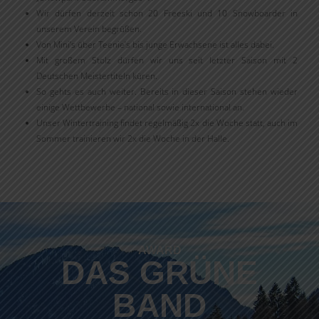
Wir dürfen derzeit schon 20 Freeski und 10 Snowboarder in
unserem Verein begrüßen.
Von Mini’s über Teenie’s bis junge Erwachsene ist alles dabei.
Mit großem Stolz dürfen wir uns seit letzter Saison mit 2
Deutschen Meistertiteln küren.
So gehts es auch weiter. Bereits in dieser Saison stehen wieder
einige Wettbewerbe – national sowie international an.
Unser Wintertraining findet regelmäßig 2x die Woche statt, auch im
Sommer trainieren wir 2x die Woche in der Halle.
AWARD
DAS GRÜNE
BAND