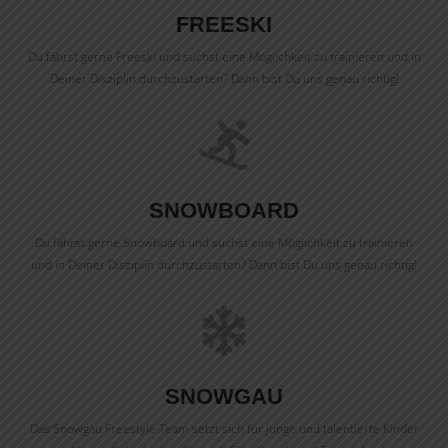
FREESKI
Du fährst gerne Freeski und suchst eine Möglichkeit zu trainieren und in
Deiner Disziplin durchzustarten? Dann bist Du uns genau richtig!
SNOWBOARD
Du fährst gerne Snowboard und suchst eine Möglichkeit zu trainieren
und in Deiner Disziplin durchzustarten? Dann bist Du uns genau richtig!
SNOWGAU
Das Snowgau Freestyle Team setzt sich für junge und talentierte Kinder