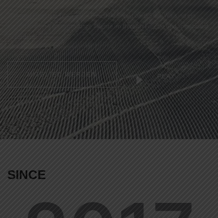
Snowgau Freestyle Team e.V. – Freestyle Snowboard/Ski – Wir sind ein
eigenständiger Verein um junge Talente im Bereich Freeski und Snowboard
zu fördern!
MITGLIED WERDEN
PLAY
SINCE