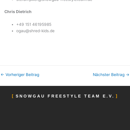
Chris Dietrich
+49 151 46195985
ogau@shred-kids.de
←
Vorheriger Beitrag
Nächster Beitrag
→
SNOWGAU FREESTYLE TEAM E.V.