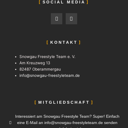
SOCIAL MEDIA
F
I
a
n
c
s
e
t
b
a
o
g
KONTAKT
o
r
k
a
-
m
Snowgau Freestyle Team e. V.
f
Am Kreuzweg 13
82487 Oberammergau
info@snowgau-freestyleteam.de
MITGLIEDSCHAFT
Interessiert am Snowgau Freestyle Team? Super! Einfach
eine E-Mail an info@snowgau-freestyleteam.de senden